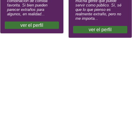
combinación de comida
mucha gente que puede
favorita. Si bien pueden
servir como público. Sí, sé
parecer extraños para
que lo que pienso es
algunos, en realidad...
realmente extraño, pero no
me importa...
ver el perfil
ver el perfil