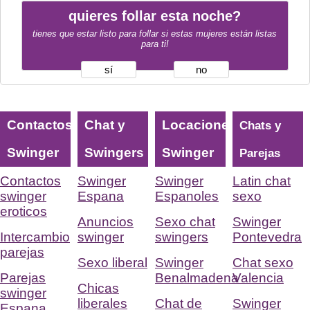
quieres follar esta noche?
tienes que estar listo para follar si estas mujeres están listas
para ti!
sí
no
Contactos
Chat y
Locaciones
Chats y
Swinger
Swingers
Swinger
Parejas
Contactos
Swinger
Swinger
Latin chat
swinger
Espana
Espanoles
sexo
eroticos
Anuncios
Sexo chat
Swinger
Intercambio
swinger
swingers
Pontevedra
parejas
Sexo liberal
Swinger
Chat sexo
Parejas
Benalmadena
Valencia
Chicas
swinger
liberales
Chat de
Swinger
Espana