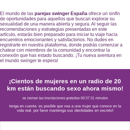
El mundo de las
parejas swinger España
ofrece un sinfín
de oportunidades para aquellos que buscan explorar su
sexualidad de una manera abierta y segura. Al seguir las
recomendaciones y estrategias presentadas en este
artículo, estarás bien preparado para iniciar tu viaje hacia
encuentros emocionantes y satisfactorios. No dudes en
registrarte en nuestra plataforma, donde podrás comenzar a
chatear con miembros de la comunidad y encontrar la
conexión que has estado buscando. ¡Tu nueva aventura en
el mundo swinger te espera!
¡Cientos de mujeres en un radio de 20
km están buscando sexo ahora mismo!
se cierran las inscripciones gratuitas
00:37:30
minutos
tenga en cuenta: es posible que vea a una mujer que conoce en la
vida real. por favor mantenga sus identidades en secreto!