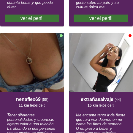
durante horas y que puede
gente sobre su país y su
durar...
cultura única me...
ver el perfil
ver el perfil
nenaflex69
extrañasalvaje
(55)
(44)
11 km
lejos de ti
15 km
lejos de ti
Tener diferentes
Me encanta tanto ir de fiesta
personalidades y creencias
que rara vez duermo en mi
agrega color a una relación.
cama los fines de semana.
Es aburrido si dos personas
O empiezo a beber y
tienen mucho en común y
divertirme con extraños